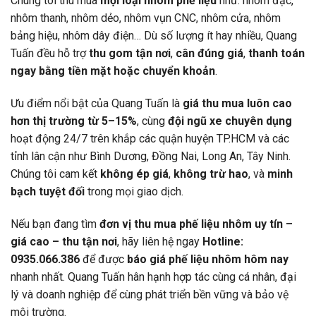
Chúng tôi thu mua
mọi loại nhôm phế liệu
như: nhôm đặc,
nhôm thanh, nhôm dẻo, nhôm vụn CNC, nhôm cửa, nhôm
bảng hiệu, nhôm dây điện… Dù số lượng ít hay nhiều, Quang
Tuấn đều hỗ trợ
thu gom tận nơi
,
cân đúng giá
,
thanh toán
ngay bằng tiền mặt hoặc chuyển khoản
.
Ưu điểm nổi bật của Quang Tuấn là
giá thu mua luôn cao
hơn thị trường từ 5–15%
, cùng
đội ngũ xe chuyên dụng
hoạt động 24/7 trên khắp các quận huyện TP.HCM và các
tỉnh lân cận như Bình Dương, Đồng Nai, Long An, Tây Ninh.
Chúng tôi cam kết
không ép giá
,
không trừ hao
, và
minh
bạch tuyệt đối
trong mọi giao dịch.
Nếu bạn đang tìm
đơn vị thu mua phế liệu nhôm uy tín –
giá cao – thu tận nơi
, hãy liên hệ ngay
Hotline:
0935.066.386
để được
báo giá phế liệu nhôm hôm nay
nhanh nhất. Quang Tuấn hân hạnh hợp tác cùng cá nhân, đại
lý và doanh nghiệp để cùng phát triển bền vững và bảo vệ
môi trường.