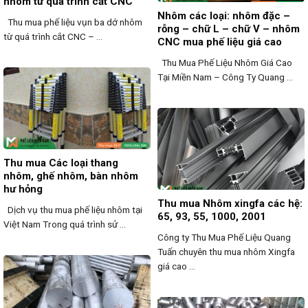
nhôm từ quá trình cắt CNC
Nhôm các loại: nhôm đặc –
Thu mua phế liệu vụn ba dớ nhôm
rỗng – chữ L – chữ V – nhôm
từ quá trình cắt CNC – ...
CNC mua phế liệu giá cao
Thu Mua Phế Liệu Nhôm Giá Cao
Tại Miền Nam – Công Ty Quang ...
Thu mua Các loại thang
nhôm, ghế nhôm, bàn nhôm
hư hỏng
Thu mua Nhôm xingfa các hệ:
Dịch vụ thu mua phế liệu nhôm tại
65, 93, 55, 1000, 2001
Việt Nam Trong quá trình sử ...
Công ty Thu Mua Phế Liệu Quang
Tuấn chuyên thu mua nhôm Xingfa
giá cao ...