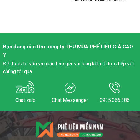
Bạn đang cần tìm công ty
THU MUA PHẾ LIỆU
GIÁ CAO
?
Để được tư vấn và nhận báo giá, vui lòng kết nối trực tiếp với
chúng tôi qua:
Chat zalo
Chat Messenger
0935.066.386