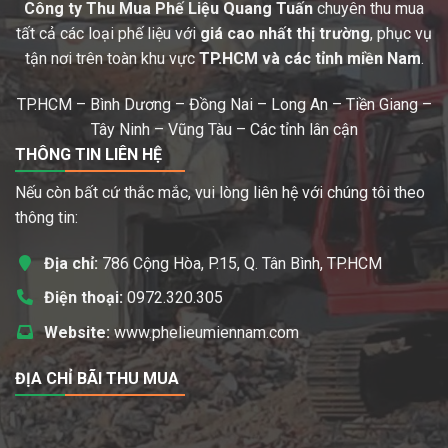
Công ty Thu Mua Phế Liệu Quang Tuấn
chuyên thu mua
tất cả các loại phế liệu với
giá cao nhất thị trường
, phục vụ
tận nơi trên toàn khu vực
TP.HCM và các tỉnh miền Nam
.
TP.HCM – Bình Dương – Đồng Nai – Long An – Tiền Giang –
Tây Ninh – Vũng Tàu – Các tỉnh lân cận
THÔNG TIN LIÊN HỆ
Nếu còn bất cứ thắc mắc, vui lòng liên hệ với chúng tôi theo
thông tin:
Địa chỉ:
786 Cộng Hòa, P.15, Q. Tân Bình, TP.HCM
Điện thoại:
0972.320.305
Website:
www.phelieumiennam.com
ĐỊA CHỈ BÃI THU MUA