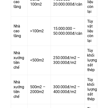
cao
liệu
100m2
20.000.000đ/căn
tầng
còn
lại
Tùy
Nhà
vật
15.000.000 –
cao
>100m2
liệu
50.000.000đ/căn
tầng
còn
lại
Tùy
Nhà
khối
xưởng
250.000đ/m2 –
<500m2
lượng
tiền
300.000đ/m2
sắt
chế
thép
Tùy
Nhà
khối
xưởng
500m2 –
300.000đ/m2 –
lượng
tiền
2000m2
400.000đ/m2
sắt
chế
thép