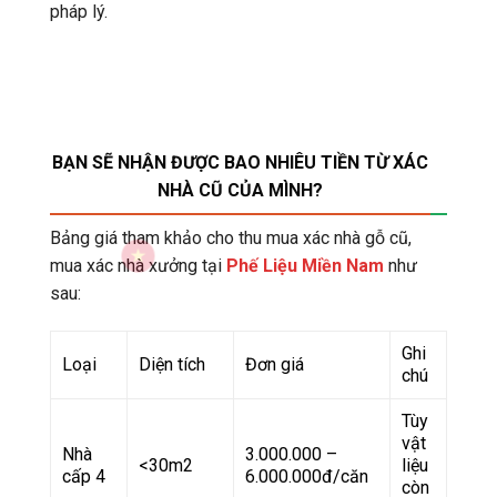
pháp lý.
BẠN SẼ NHẬN ĐƯỢC BAO NHIÊU TIỀN TỪ XÁC
NHÀ CŨ CỦA MÌNH?
Bảng giá tham khảo cho thu mua xác nhà gỗ cũ,
mua xác nhà xưởng tại
Phế Liệu Miền Nam
như
sau:
Ghi
Loại
Diện tích
Đơn giá
chú
Tùy
vật
Nhà
3.000.000 –
<30m2
liệu
cấp 4
6.000.000đ/căn
còn