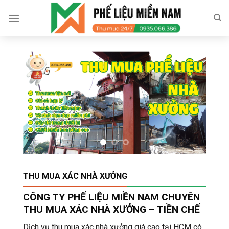
Skip
to
content
THU MUA XÁC NHÀ XƯỞNG
CÔNG TY PHẾ LIỆU MIỀN NAM CHUYÊN
THU MUA XÁC NHÀ XƯỞNG – TIỀN CHẾ
Dịch vụ thu mua xác nhà xưởng giá cao tại HCM có