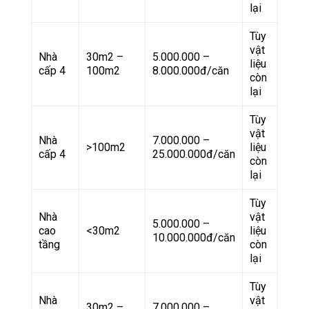
lại
Tùy
vật
Nhà
30m2 –
5.000.000 –
liệu
cấp 4
100m2
8.000.000đ/căn
còn
lại
Tùy
vật
Nhà
7.000.000 –
>100m2
liệu
cấp 4
25.000.000đ/căn
còn
lại
Tùy
Nhà
vật
5.000.000 –
cao
<30m2
liệu
10.000.000đ/căn
tầng
còn
lại
Tùy
Nhà
vật
30m2 –
7.000.000 –