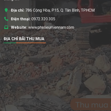
Địa chỉ:
786 Cộng Hòa, P.15, Q. Tân Bình, TP.HCM
Điện thoại:
0972.320.305
Website:
www.phelieumiennam.com
ĐỊA CHỈ BÃI THU MUA