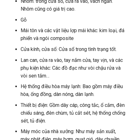
Nhôm: trong cửa sổ, cửa ra vào, vách ngăn.
Nhôm cũng có giá trị cao.
Gỗ
Mái tôn và các vật liệu lợp mái khác: kim loại, đá
phiến và ngói composite
Cửa kính, cửa sổ: Cửa sổ trong tình trạng tốt.
Lan can, cửa ra vào, tay nắm cửa, tay vịn, và các
phụ kiện khác: Các đồ đạc như vòi chậu rửa và
vòi sen tắm…
Hệ thống điều hòa máy lạnh: Bao gồm máy điều
hòa, ống đồng, dàn nóng, dàn lạnh.
Thiết bị điện: Gồm dây cáp, công tắc, ổ cắm, đèn
chiếu sáng, đèn chùm, tủ cắt sét, hệ thống chống
sét, tủ điện.
Máy móc của nhà xưởng: Như máy sản xuất,
máy phát điện, máy bơm, quạt gió, dây chuyền