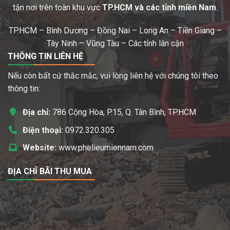
tận nơi trên toàn khu vực
TP.HCM và các tỉnh miền Nam
.
TP.HCM – Bình Dương – Đồng Nai – Long An – Tiền Giang –
Tây Ninh – Vũng Tàu – Các tỉnh lân cận
THÔNG TIN LIÊN HỆ
Nếu còn bất cứ thắc mắc, vui lòng liên hệ với chúng tôi theo
thông tin:
Địa chỉ:
786 Cộng Hòa, P.15, Q. Tân Bình, TP.HCM
Điện thoại:
0972.320.305
Website:
www.phelieumiennam.com
ĐỊA CHỈ BÃI THU MUA