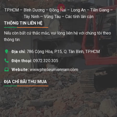
TP.HCM – Bình Dương – Đồng Nai – Long An – Tiền Giang –
Tây Ninh – Vũng Tàu – Các tỉnh lân cận
THÔNG TIN LIÊN HỆ
Nếu còn bất cứ thắc mắc, vui lòng liên hệ với chúng tôi theo
thông tin:
Địa chỉ:
786 Cộng Hòa, P.15, Q. Tân Bình, TP.HCM
Điện thoại:
0972.320.305
Website:
www.phelieumiennam.com
ĐỊA CHỈ BÃI THU MUA