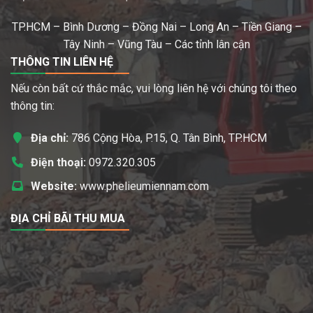
TP.HCM – Bình Dương – Đồng Nai – Long An – Tiền Giang –
Tây Ninh – Vũng Tàu – Các tỉnh lân cận
THÔNG TIN LIÊN HỆ
Nếu còn bất cứ thắc mắc, vui lòng liên hệ với chúng tôi theo
thông tin:
Địa chỉ:
786 Cộng Hòa, P.15, Q. Tân Bình, TP.HCM
Điện thoại:
0972.320.305
Website:
www.phelieumiennam.com
ĐỊA CHỈ BÃI THU MUA