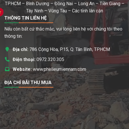
TP.HCM – Bình Dương – Đồng Nai – Long An – Tiền Giang –
Tây Ninh – Vũng Tàu – Các tỉnh lân cận
THÔNG TIN LIÊN HỆ
Nếu còn bất cứ thắc mắc, vui lòng liên hệ với chúng tôi theo
thông tin:
Địa chỉ:
786 Cộng Hòa, P.15, Q. Tân Bình, TP.HCM
Điện thoại:
0972.320.305
Website:
www.phelieumiennam.com
ĐỊA CHỈ BÃI THU MUA