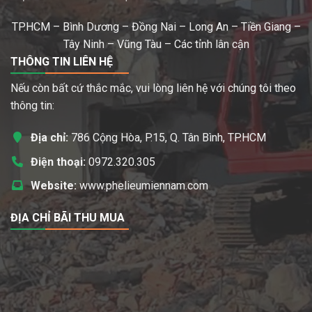
TP.HCM – Bình Dương – Đồng Nai – Long An – Tiền Giang –
Tây Ninh – Vũng Tàu – Các tỉnh lân cận
THÔNG TIN LIÊN HỆ
Nếu còn bất cứ thắc mắc, vui lòng liên hệ với chúng tôi theo
thông tin:
Địa chỉ:
786 Cộng Hòa, P.15, Q. Tân Bình, TP.HCM
Điện thoại:
0972.320.305
Website:
www.phelieumiennam.com
ĐỊA CHỈ BÃI THU MUA