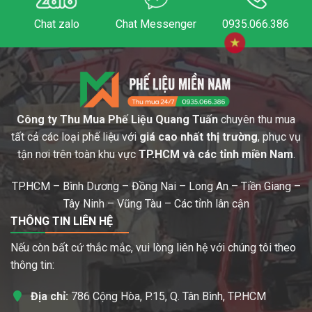
Chat zalo
Chat Messenger
0935.066.386
Công ty Thu Mua Phế Liệu Quang Tuấn
chuyên thu mua
tất cả các loại phế liệu với
giá cao nhất thị trường
, phục vụ
tận nơi trên toàn khu vực
TP.HCM và các tỉnh miền Nam
.
TP.HCM – Bình Dương – Đồng Nai – Long An – Tiền Giang –
Tây Ninh – Vũng Tàu – Các tỉnh lân cận
THÔNG TIN LIÊN HỆ
Nếu còn bất cứ thắc mắc, vui lòng liên hệ với chúng tôi theo
thông tin:
Địa chỉ:
786 Cộng Hòa, P.15, Q. Tân Bình, TP.HCM