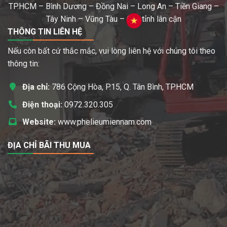
TP.HCM – Bình Dương – Đồng Nai – Long An – Tiền Giang –
Tây Ninh – Vũng Tàu – Các tỉnh lân cận
THÔNG TIN LIÊN HỆ
Nếu còn bất cứ thắc mắc, vui lòng liên hệ với chúng tôi theo
thông tin:
Địa chỉ:
786 Cộng Hòa, P.15, Q. Tân Bình, TP.HCM
Điện thoại:
0972.320.305
Website:
www.phelieumiennam.com
ĐỊA CHỈ BÃI THU MUA