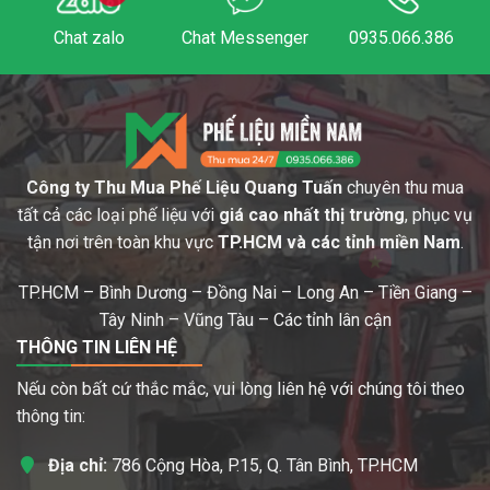
Chat zalo
Chat Messenger
0935.066.386
Công ty Thu Mua Phế Liệu Quang Tuấn
chuyên thu mua
tất cả các loại phế liệu với
giá cao nhất thị trường
, phục vụ
tận nơi trên toàn khu vực
TP.HCM và các tỉnh miền Nam
.
TP.HCM – Bình Dương – Đồng Nai – Long An – Tiền Giang –
Tây Ninh – Vũng Tàu – Các tỉnh lân cận
THÔNG TIN LIÊN HỆ
Nếu còn bất cứ thắc mắc, vui lòng liên hệ với chúng tôi theo
thông tin:
Địa chỉ:
786 Cộng Hòa, P.15, Q. Tân Bình, TP.HCM