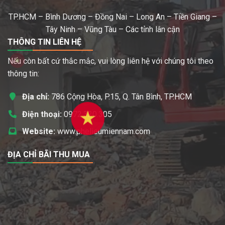
TP.HCM – Bình Dương – Đồng Nai – Long An – Tiền Giang –
Tây Ninh – Vũng Tàu – Các tỉnh lân cận
THÔNG TIN LIÊN HỆ
Nếu còn bất cứ thắc mắc, vui lòng liên hệ với chúng tôi theo
thông tin:
Địa chỉ:
786 Cộng Hòa, P.15, Q. Tân Bình, TP.HCM
Điện thoại:
0972.320.305
Website:
www.phelieumiennam.com
ĐỊA CHỈ BÃI THU MUA