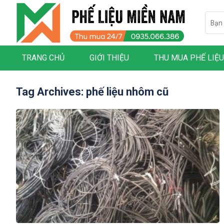
Skip
Searc
to
for:
content
TRANG CHỦ
GIỚI THIỆU
THU MUA PHẾ LIỆU
Tag Archives:
phế liệu nhôm cũ