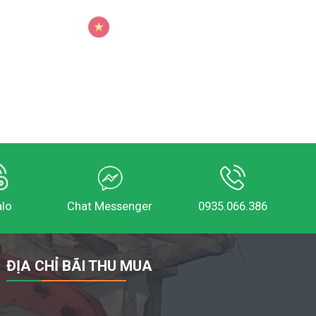
alo
Chat Messenger
0935.066.386
ĐỊA CHỈ BÃI THU MUA