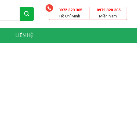
0972.320.305
0972.320.305
Hồ Chí Minh
Miền Nam
LIÊN HỆ