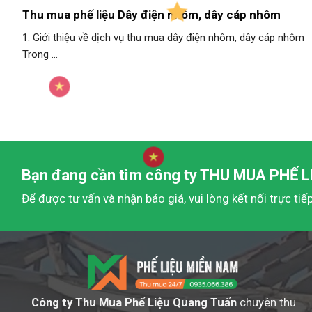
Thu mua phế liệu Dây điện nhôm, dây cáp nhôm
1. Giới thiệu về dịch vụ thu mua dây điện nhôm, dây cáp nhôm
Trong ...
Bạn đang cần tìm công ty
THU MUA PHẾ L
Để được tư vấn và nhận báo giá, vui lòng kết nối trực tiế
Công ty Thu Mua Phế Liệu Quang Tuấn
chuyên thu