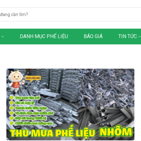
h
DANH MỤC PHẾ LIỆU
BÁO GIÁ
TIN TỨC