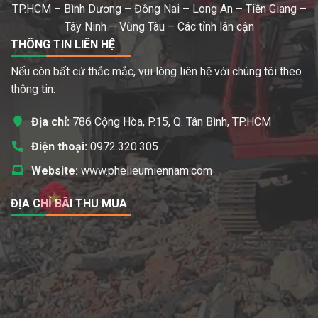
TP.HCM – Bình Dương – Đồng Nai – Long An – Tiền Giang –
Tây Ninh – Vũng Tàu – Các tỉnh lân cận
THÔNG TIN LIÊN HỆ
Nếu còn bất cứ thắc mắc, vui lòng liên hệ với chúng tôi theo
thông tin:
Địa chỉ:
786 Cộng Hòa, P.15, Q. Tân Bình, TP.HCM
Điện thoại:
0972.320.305
Website:
www.phelieumiennam.com
ĐỊA CHỈ BÃI THU MUA