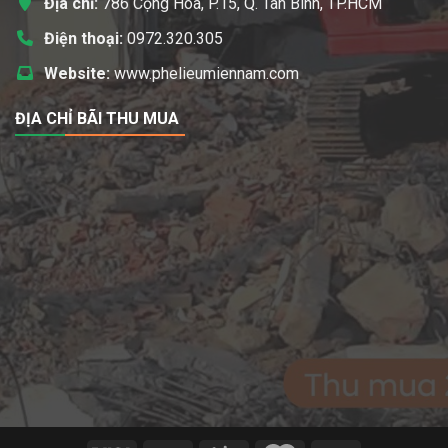
Địa chỉ:
786 Cộng Hòa, P.15, Q. Tân Bình, TP.HCM
Điện thoại:
0972.320.305
Website:
www.phelieumiennam.com
ĐỊA CHỈ BÃI THU MUA