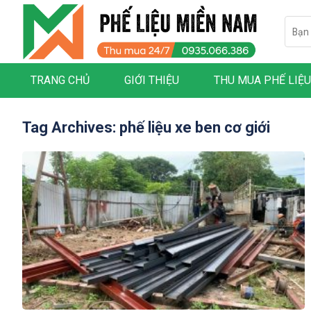
Skip
Searc
to
for:
content
TRANG CHỦ
GIỚI THIỆU
THU MUA PHẾ LIỆU
Tag Archives:
phế liệu xe ben cơ giới