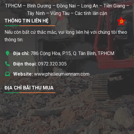
TP.HCM – Bình Dương – Đồng Nai – Long An – Tiền Giang –
Tây Ninh – Vũng Tàu – Các tỉnh lân cận
THÔNG TIN LIÊN HỆ
Nếu còn bất cứ thắc mắc, vui lòng liên hệ với chúng tôi theo
thông tin:
Địa chỉ:
786 Cộng Hòa, P.15, Q. Tân Bình, TP.HCM
Điện thoại:
0972.320.305
Website:
www.phelieumiennam.com
ĐỊA CHỈ BÃI THU MUA