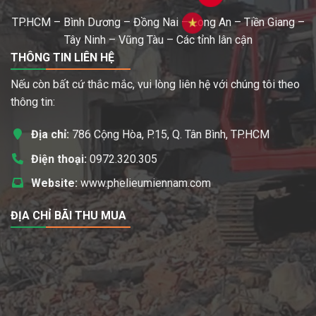
TP.HCM – Bình Dương – Đồng Nai – Long An – Tiền Giang –
Tây Ninh – Vũng Tàu – Các tỉnh lân cận
THÔNG TIN LIÊN HỆ
Nếu còn bất cứ thắc mắc, vui lòng liên hệ với chúng tôi theo
thông tin:
Địa chỉ:
786 Cộng Hòa, P.15, Q. Tân Bình, TP.HCM
Điện thoại:
0972.320.305
Website:
www.phelieumiennam.com
ĐỊA CHỈ BÃI THU MUA