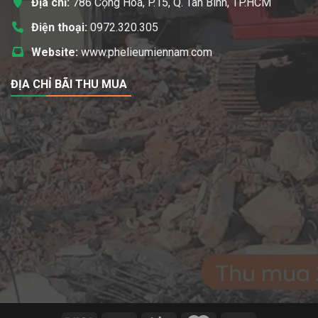
Địa chỉ:
786 Cộng Hòa, P.15, Q. Tân Bình, TP.HCM
Điện thoại:
0972.320.305
Website:
www.phelieumiennam.com
ĐỊA CHỈ BÃI THU MUA