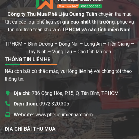
Công ty Thu Mua Phế Liệu Quang Tuấn
chuyên thu mua
tất cả các loại phế liệu với
giá cao nhất thị trường
, phục vụ
tận nơi trên toàn khu vực
TP.HCM và các tỉnh miền Nam
.
TP.HCM – Bình Dương – Đồng Nai – Long An – Tiền Giang –
Tây Ninh – Vũng Tàu – Các tỉnh lân cận
THÔNG TIN LIÊN HỆ
Nếu còn bất cứ thắc mắc, vui lòng liên hệ với chúng tôi theo
thông tin:
Địa chỉ:
786 Cộng Hòa, P.15, Q. Tân Bình, TP.HCM
Điện thoại:
0972.320.305
Website:
www.phelieumiennam.com
ĐỊA CHỈ BÃI THU MUA