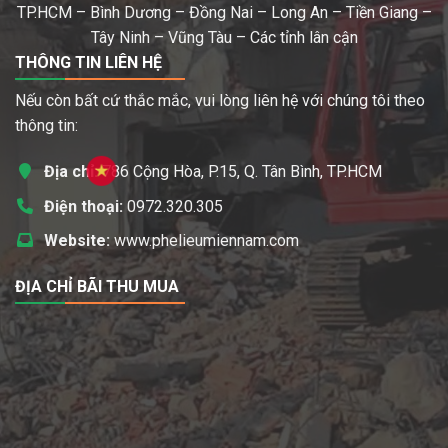
TP.HCM – Bình Dương – Đồng Nai – Long An – Tiền Giang –
Tây Ninh – Vũng Tàu – Các tỉnh lân cận
THÔNG TIN LIÊN HỆ
Nếu còn bất cứ thắc mắc, vui lòng liên hệ với chúng tôi theo
thông tin:
Địa chỉ:
786 Cộng Hòa, P.15, Q. Tân Bình, TP.HCM
Điện thoại:
0972.320.305
Website:
www.phelieumiennam.com
ĐỊA CHỈ BÃI THU MUA