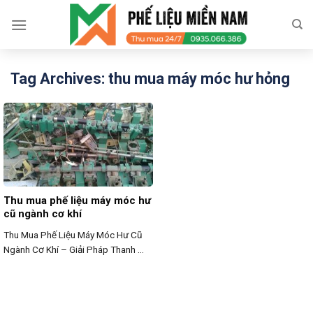
Skip
to
content
Tag Archives:
thu mua máy móc hư hỏng
Thu mua phế liệu máy móc hư
cũ ngành cơ khí
Thu Mua Phế Liệu Máy Móc Hư Cũ
Ngành Cơ Khí – Giải Pháp Thanh ...