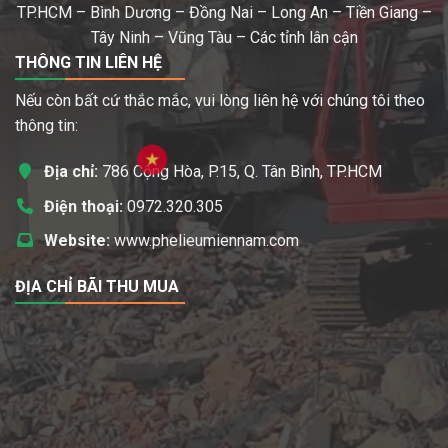
TP.HCM – Bình Dương – Đồng Nai – Long An – Tiền Giang –
Tây Ninh – Vũng Tàu – Các tỉnh lân cận
THÔNG TIN LIÊN HỆ
Nếu còn bất cứ thắc mắc, vui lòng liên hệ với chúng tôi theo
thông tin:
Địa chỉ:
786 Cộng Hòa, P.15, Q. Tân Bình, TP.HCM
Điện thoại:
0972.320.305
Website:
www.phelieumiennam.com
ĐỊA CHỈ BÃI THU MUA