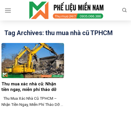
Skip
to
content
Tag Archives:
thu mua nhà cũ TPHCM
Thu mua xác nhà cũ: Nhận
tiền ngay, miễn phí tháo dỡ
Thu Mua Xác Nhà Cũ TPHCM –
Nhận Tiền Ngay, Miễn Phí Tháo Dỡ ...