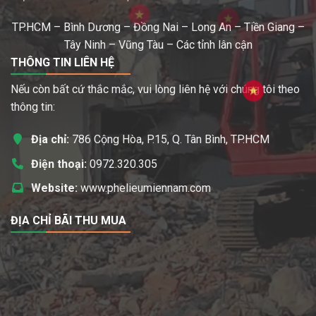
TP.HCM – Bình Dương – Đồng Nai – Long An – Tiền Giang –
Tây Ninh – Vũng Tàu – Các tỉnh lân cận
THÔNG TIN LIÊN HỆ
Nếu còn bất cứ thắc mắc, vui lòng liên hệ với chúng tôi theo
thông tin:
Địa chỉ:
786 Cộng Hòa, P.15, Q. Tân Bình, TP.HCM
Điện thoại:
0972.320.305
Website:
www.phelieumiennam.com
ĐỊA CHỈ BÃI THU MUA