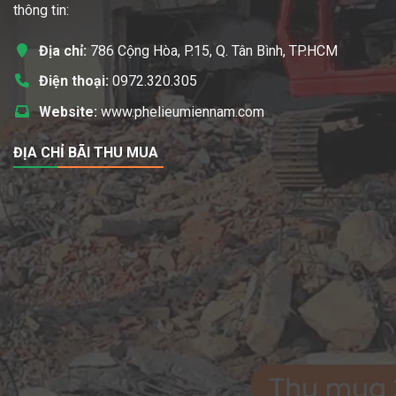
thông tin:
Địa chỉ:
786 Cộng Hòa, P.15, Q. Tân Bình, TP.HCM
Điện thoại:
0972.320.305
Website:
www.phelieumiennam.com
ĐỊA CHỈ BÃI THU MUA