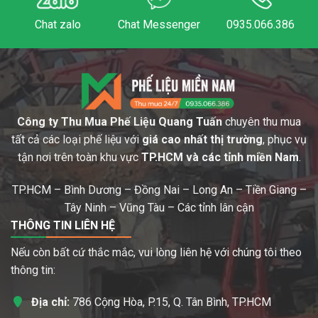
Chat zalo
Chat Messenger
0935.066.386
Công ty Thu Mua Phế Liệu Quang Tuấn
chuyên thu mua
tất cả các loại phế liệu với
giá cao nhất thị trường
, phục vụ
tận nơi trên toàn khu vực
TP.HCM và các tỉnh miền Nam
.
TP.HCM – Bình Dương – Đồng Nai – Long An – Tiền Giang –
Tây Ninh – Vũng Tàu – Các tỉnh lân cận
THÔNG TIN LIÊN HỆ
Nếu còn bất cứ thắc mắc, vui lòng liên hệ với chúng tôi theo
thông tin:
Địa chỉ:
786 Cộng Hòa, P.15, Q. Tân Bình, TP.HCM