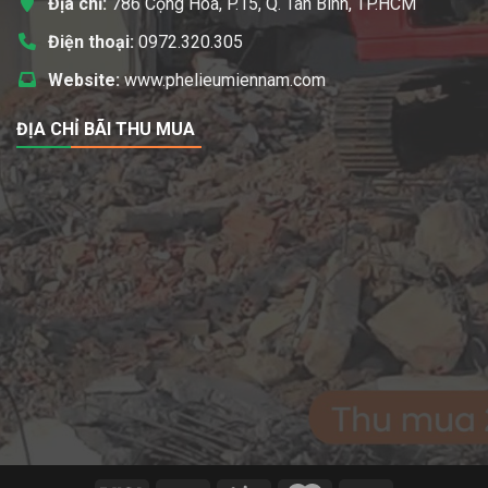
Địa chỉ:
786 Cộng Hòa, P.15, Q. Tân Bình, TP.HCM
Điện thoại:
0972.320.305
Website:
www.phelieumiennam.com
ĐỊA CHỈ BÃI THU MUA