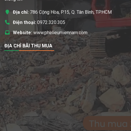
Địa chỉ:
786 Cộng Hòa, P.15, Q. Tân Bình, TP.HCM
Điện thoại:
0972.320.305
Website:
www.phelieumiennam.com
ĐỊA CHỈ BÃI THU MUA