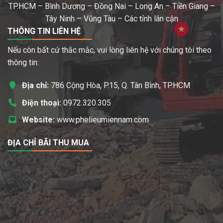
TP.HCM – Bình Dương – Đồng Nai – Long An – Tiền Giang –
Tây Ninh – Vũng Tàu – Các tỉnh lân cận
THÔNG TIN LIÊN HỆ
Nếu còn bất cứ thắc mắc, vui lòng liên hệ với chúng tôi theo
thông tin:
Địa chỉ:
786 Cộng Hòa, P.15, Q. Tân Bình, TP.HCM
Điện thoại:
0972.320.305
Website:
www.phelieumiennam.com
ĐỊA CHỈ BÃI THU MUA