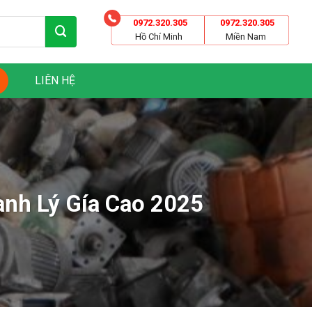
0972.320.305
0972.320.305
Hồ Chí Minh
Miền Nam
LIÊN HỆ
nh Lý Gía Cao 2025