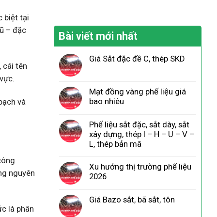
biệt tại
cũ – đặc
Bài viết mới nhất
Giá Sắt đặc đề C, thép SKD
 cái tên
vực.
Mạt đồng vàng phế liệu giá
bao nhiêu
bạch và
Phế liệu sắt đặc, sắt dày, sắt
xây dựng, thép I – H – U – V –
L, thép bản mã
 công
Xu hướng thị trường phế liệu
ồng nguyên
2026
Giá Bazo sắt, bã sắt, tôn
c là phân