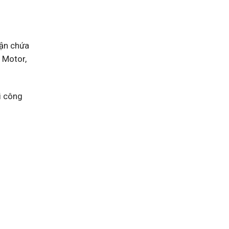
hận chứa
 Motor,
ải công