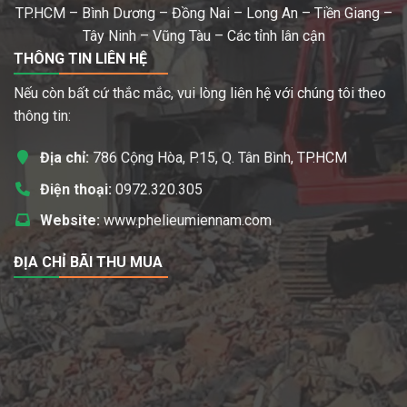
TP.HCM – Bình Dương – Đồng Nai – Long An – Tiền Giang –
Tây Ninh – Vũng Tàu – Các tỉnh lân cận
THÔNG TIN LIÊN HỆ
Nếu còn bất cứ thắc mắc, vui lòng liên hệ với chúng tôi theo
thông tin:
Địa chỉ:
786 Cộng Hòa, P.15, Q. Tân Bình, TP.HCM
Điện thoại:
0972.320.305
Website:
www.phelieumiennam.com
ĐỊA CHỈ BÃI THU MUA