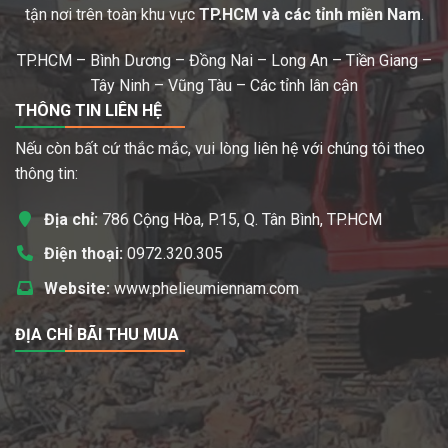
tận nơi trên toàn khu vực
TP.HCM và các tỉnh miền Nam
.
TP.HCM – Bình Dương – Đồng Nai – Long An – Tiền Giang –
Tây Ninh – Vũng Tàu – Các tỉnh lân cận
THÔNG TIN LIÊN HỆ
Nếu còn bất cứ thắc mắc, vui lòng liên hệ với chúng tôi theo
thông tin:
Địa chỉ:
786 Cộng Hòa, P.15, Q. Tân Bình, TP.HCM
Điện thoại:
0972.320.305
Website:
www.phelieumiennam.com
ĐỊA CHỈ BÃI THU MUA