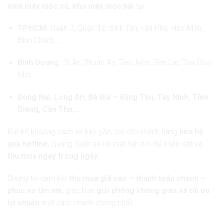
mua máy móc cũ, kho máy móc bãi
tại:
TP.HCM:
Quận 7, Quận 12, Bình Tân, Tân Phú, Hóc Môn,
Bình Chánh,…
Bình Dương:
Dĩ An, Thuận An, Tân Uyên, Bến Cát, Thủ Dầu
Một,…
Đồng Nai, Long An, Bà Rịa – Vũng Tàu, Tây Ninh, Tiền
Giang, Cần Thơ,…
Bất kể khoảng cách xa hay gần, chỉ cần khách hàng
liên hệ
qua hotline
, Quang Tuấn sẽ có mặt tận nơi để khảo sát và
thu mua ngay trong ngày
.
Chúng tôi cam kết
thu mua giá cao – thanh toán nhanh –
phục vụ tận nơi
, giúp bạn
giải phóng không gian và tối ưu
lợi nhuận
một cách nhanh chóng nhất.