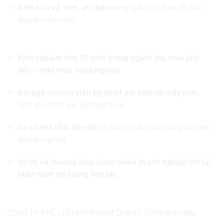
Đảm bảo vệ sinh, an toàn
trong quá trình tháo dỡ, vận
chuyển máy móc.
6. Vì sao nên chọn Quang Tuấn thay vì các đơn vị khác?
Kinh nghiệm hơn 10 năm trong ngành thu mua phế
liệu – máy móc công nghiệp.
Đội ngũ chuyên viên kỹ thuật am hiểu về máy móc
,
định giá chính xác và trung thực.
Cơ sở vật chất đầy đủ
, xe tải, xe cẩu, nhân công bốc xếp
chuyên nghiệp.
Uy tín và thương hiệu được nhiều doanh nghiệp lớn tại
Miền Nam tin tưởng hợp tác.
7. Khu vực thu mua chính
CÔNG TY PHẾ LIỆU MIỀN NAM QUANG TUẤN nhận
thu