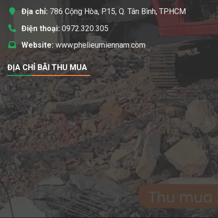
Địa chỉ:
786 Cộng Hòa, P.15, Q. Tân Bình, TP.HCM
Điện thoại:
0972.320.305
Website:
www.phelieumiennam.com
ĐỊA CHỈ BÃI THU MUA