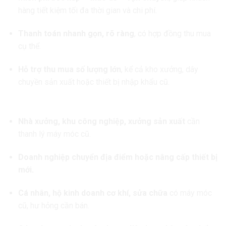
hàng tiết kiệm tối đa thời gian và chi phí.
Thanh toán nhanh gọn, rõ ràng
, có hợp đồng thu mua
cụ thể.
Hỗ trợ thu mua số lượng lớn
, kể cả kho xưởng, dây
chuyền sản xuất hoặc thiết bị nhập khẩu cũ.
4. Đối tượng khách hàng Quang Tuấn phục vụ
Nhà xưởng, khu công nghiệp, xưởng sản xuất
cần
thanh lý máy móc cũ.
Doanh nghiệp chuyển địa điểm hoặc nâng cấp thiết bị
mới.
Cá nhân, hộ kinh doanh cơ khí, sửa chữa
có máy móc
cũ, hư hỏng cần bán.