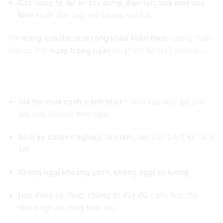
Các công ty, dự án xây dựng, điện lực, nhà máy chế
biến
muốn dọn dẹp, giải phóng kho bãi.
Với
mạng lưới thu mua rộng khắp Miền Nam
, Quang Tuấn
luôn có mặt
ngay trong ngày
khi khách hàng có nhu cầu.
5. Cam kết của CÔNG TY THU MUA PHẾ LIỆU MIỀN NAM
QUANG TUẤN
Giá thu mua cạnh tranh nhất
– luôn cập nhật giá phế
liệu máy móc cũ theo ngày.
Dịch vụ chuyên nghiệp, tận tâm
, làm việc 24/7, kể cả lễ
Tết.
Không ngại khoảng cách, không ngại số lượng.
Hợp đồng rõ ràng, chứng từ đầy đủ
– phù hợp cho
doanh nghiệp, công trình lớn.