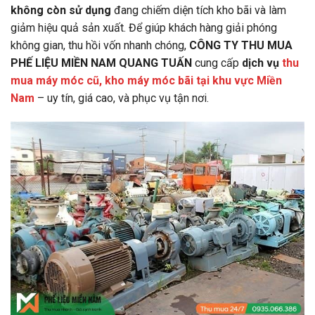
không còn sử dụng
đang chiếm diện tích kho bãi và làm
giảm hiệu quả sản xuất. Để giúp khách hàng giải phóng
không gian, thu hồi vốn nhanh chóng,
CÔNG TY THU MUA
PHẾ LIỆU MIỀN NAM QUANG TUẤN
cung cấp
dịch vụ
thu
mua máy móc cũ, kho máy móc bãi tại khu vực Miền
Nam
– uy tín, giá cao, và phục vụ tận nơi.