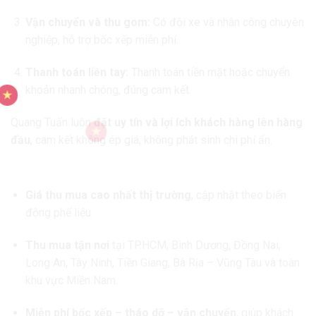
Vận chuyển và thu gom:
Có đội xe và nhân công chuyên
nghiệp, hỗ trợ bốc xếp miễn phí.
Thanh toán liền tay:
Thanh toán tiền mặt hoặc chuyển
khoản nhanh chóng, đúng cam kết.
Quang Tuấn luôn
đặt uy tín và lợi ích khách hàng lên hàng
đầu
, cam kết không ép giá, không phát sinh chi phí ẩn.
3. Lợi ích khi bán máy móc cũ cho Quang Tuấn
Giá thu mua cao nhất thị trường
, cập nhật theo biến
động phế liệu.
Thu mua tận nơi
tại TP.HCM, Bình Dương, Đồng Nai,
Long An, Tây Ninh, Tiền Giang, Bà Rịa – Vũng Tàu và toàn
khu vực Miền Nam.
Miễn phí bốc xếp – tháo dỡ – vận chuyển
, giúp khách