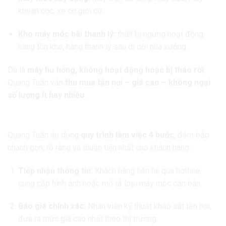
khoan cọc, xe cơ giới cũ.
Kho máy móc bãi thanh lý:
thiết bị ngừng hoạt động,
hàng tồn kho, hàng thanh lý sau di dời nhà xưởng.
Dù là
máy hư hỏng, không hoạt động hoặc bị tháo rời
,
Quang Tuấn vẫn
thu mua tận nơi – giá cao – không ngại
số lượng ít hay nhiều
.
2. Quy trình thu mua nhanh chóng – chuyên nghiệp
Quang Tuấn áp dụng
quy trình làm việc 4 bước
, đảm bảo
nhanh gọn, rõ ràng và thuận tiện nhất cho khách hàng:
Tiếp nhận thông tin:
Khách hàng liên hệ qua hotline,
cung cấp hình ảnh hoặc mô tả loại máy móc cần bán.
Báo giá chính xác:
Nhân viên kỹ thuật khảo sát tận nơi,
đưa ra mức giá cao nhất theo thị trường.