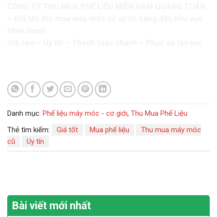
CÔNG TY THU MUA PHẾ LIỆU MIỀN NAM QUANG TUẤN
– Đối tác thu mua máy móc cũ uy tín hàng đầu khu vực
Miền Nam!
Giá cao – Uy tín – Thanh toán nhanh – Phục vụ tận nơi.
Danh mục:
Phế liệu máy móc - cơ giới
,
Thu Mua Phế Liệu
Thẻ tìm kiếm:
Giá tốt
Mua phế liệu
Thu mua máy móc
cũ
Uy tín
Bài viết mới nhất