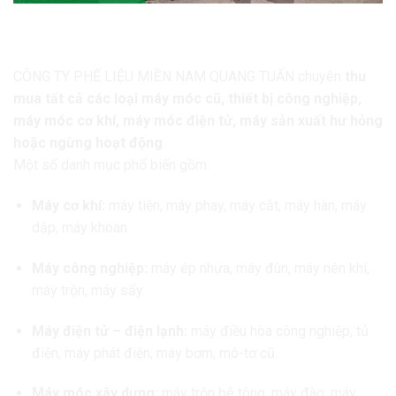
1. Dịch vụ
thu mua máy móc cũ
của Quang Tuấn
CÔNG TY PHẾ LIỆU MIỀN NAM QUANG TUẤN chuyên
thu
mua tất cả các loại máy móc cũ, thiết bị công nghiệp,
máy móc cơ khí, máy móc điện tử, máy sản xuất hư hỏng
hoặc ngừng hoạt động
.
Một số danh mục phổ biến gồm:
Máy cơ khí:
máy tiện, máy phay, máy cắt, máy hàn, máy
dập, máy khoan.
Máy công nghiệp:
máy ép nhựa, máy đùn, máy nén khí,
máy trộn, máy sấy.
Máy điện tử – điện lạnh:
máy điều hòa công nghiệp, tủ
điện, máy phát điện, máy bơm, mô-tơ cũ.
Máy móc xây dựng:
máy trộn bê tông, máy đào, máy