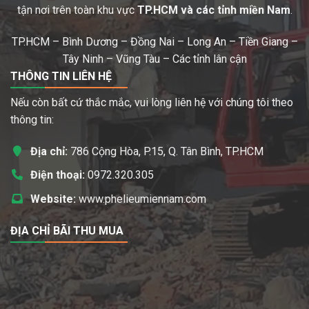
tận nơi trên toàn khu vực
TP.HCM và các tỉnh miền Nam
.
TP.HCM – Bình Dương – Đồng Nai – Long An – Tiền Giang –
Tây Ninh – Vũng Tàu – Các tỉnh lân cận
THÔNG TIN LIÊN HỆ
Nếu còn bất cứ thắc mắc, vui lòng liên hệ với chúng tôi theo
thông tin:
Địa chỉ:
786 Cộng Hòa, P.15, Q. Tân Bình, TP.HCM
Điện thoại:
0972.320.305
Website:
www.phelieumiennam.com
ĐỊA CHỈ BÃI THU MUA