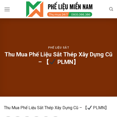
Skip
to
content
PHẾ LIỆU SẮT
Thu Mua Phế Liệu Sắt Thép Xây Dựng Cũ
– 【
PLMN】
Thu Mua Phế Liệu Sắt Thép Xây Dựng Cũ – 【
PLMN】