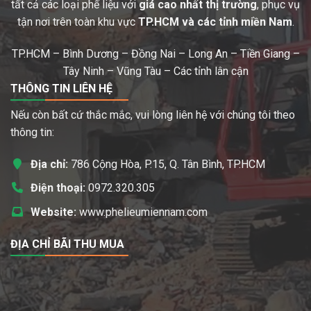
tất cả các loại phế liệu với
giá cao nhất thị trường
, phục vụ
tận nơi trên toàn khu vực
TP.HCM và các tỉnh miền Nam
.
TP.HCM – Bình Dương – Đồng Nai – Long An – Tiền Giang –
Tây Ninh – Vũng Tàu – Các tỉnh lân cận
THÔNG TIN LIÊN HỆ
Nếu còn bất cứ thắc mắc, vui lòng liên hệ với chúng tôi theo
thông tin:
Địa chỉ:
786 Cộng Hòa, P.15, Q. Tân Bình, TP.HCM
Điện thoại:
0972.320.305
Website:
www.phelieumiennam.com
ĐỊA CHỈ BÃI THU MUA