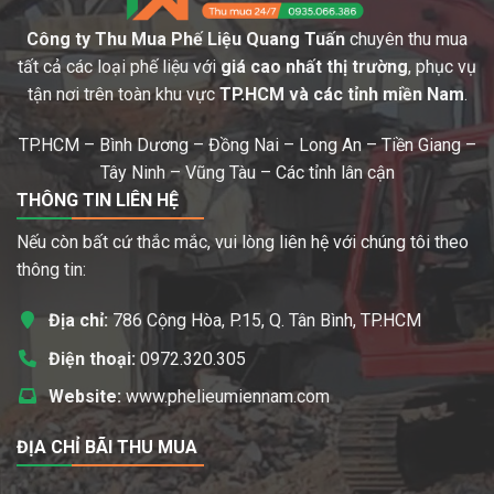
Công ty Thu Mua Phế Liệu Quang Tuấn
chuyên thu mua
tất cả các loại phế liệu với
giá cao nhất thị trường
, phục vụ
tận nơi trên toàn khu vực
TP.HCM và các tỉnh miền Nam
.
TP.HCM – Bình Dương – Đồng Nai – Long An – Tiền Giang –
Tây Ninh – Vũng Tàu – Các tỉnh lân cận
THÔNG TIN LIÊN HỆ
Nếu còn bất cứ thắc mắc, vui lòng liên hệ với chúng tôi theo
thông tin:
Địa chỉ:
786 Cộng Hòa, P.15, Q. Tân Bình, TP.HCM
Điện thoại:
0972.320.305
Website:
www.phelieumiennam.com
ĐỊA CHỈ BÃI THU MUA