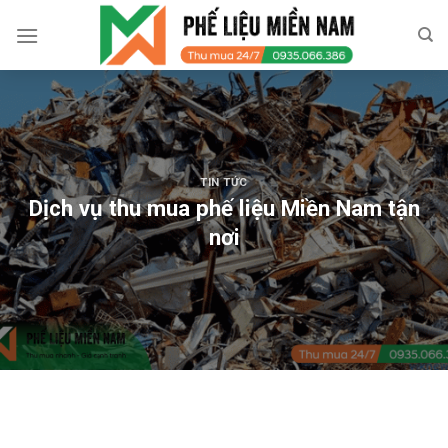
Skip
to
content
TIN TỨC
Dịch vụ thu mua phế liệu Miền Nam tận
nơi