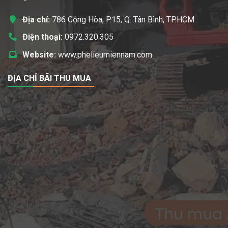
Địa chỉ:
786 Cộng Hòa, P.15, Q. Tân Bình, TP.HCM
Điện thoại:
0972.320.305
Website:
www.phelieumiennam.com
ĐỊA CHỈ BÃI THU MUA